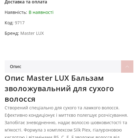
Доставка та оплата
Наявність:
В наявності
Код
9717
Бренд
Master LUX
Опис
Опис Master LUX Бальзам
зволожувальний для сухого
волосся
Створений спеціально для сухого та ламкого волосся.
Ефективно кондиціонує і миттєво полегшує розчісування.
Запобігає зневодненню, надає волоссю шовковистості та
м'якості. Формула з комплексом Silk PIex, гіалуроновою
кислотою і вітамінами В5, С, E, F зволожує волосся від