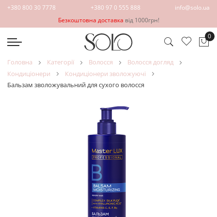
+380 800 30 7778
+380 97 0 555 888
info@solo.ua
Безкоштовна доставка
від 1000грн!
0
Ко
головна
категорії
волосся
волосся догляд
кондиціонери
кондиціонери зволожуючі
Бальзам зволожувальний для сухого волосся