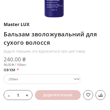
Master LUX
Бальзам зволожувальний для
сухого волосся
Будьте першим, хто відгукнеться про цей товар
240.00 ₴
96,00 ₴ / 100мл
ОБ'ЄМ
-
+
ДОДАТИ В КОШИК