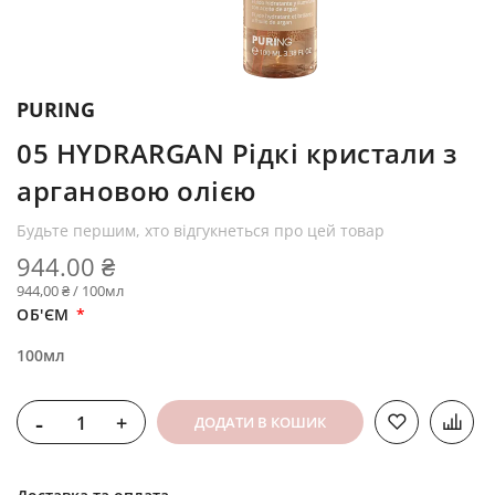
PURING
05 HYDRARGAN Рідкі кристали з
аргановою олією
Будьте першим, хто відгукнеться про цей товар
944.00 ₴
944,00 ₴ / 100мл
ОБ'ЄМ
100мл
-
+
ДОДАТИ В КОШИК