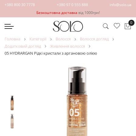
+380 800 30 7778
+380 97 0 555 888
info@solo.ua
Безкоштовна доставка
від 1000грн!
0
Ко
головна
категорії
волосся
волосся догляд
додатковий догляд
живлення волосся
05 HYDRARGAN Рідкі кристали з аргановою олією