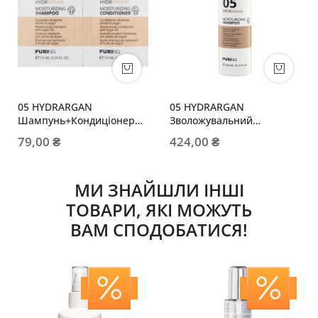
05 HYDRARGAN
05 HYDRARGAN
Шампунь+Кондиціонер
Зволожувальний
10мл+10мл
шампунь з аргановою
79,00 ₴
424,00 ₴
олією
МИ ЗНАЙШЛИ ІНШІ
ТОВАРИ, ЯКІ МОЖУТЬ
ВАМ СПОДОБАТИСЯ!