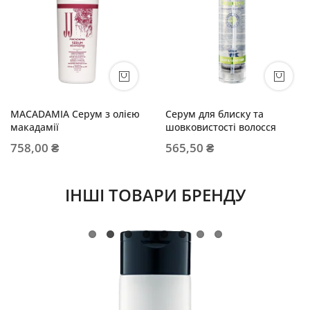
MACADAMIA Серум з олією
Серум для блиску та
макадамії
шовковистості волосся
758,00 ₴
565,50 ₴
ІНШІ ТОВАРИ БРЕНДУ