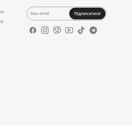
ць
Підписатися
ів