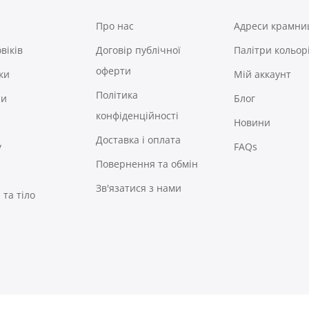
Про нас
Адреси крамни
віків
Договір публічної
Палітри кольор
оферти
ки
Мій аккаунт
Політика
ри
Блог
конфіденційності
Новини
Доставка і оплата
у
FAQs
Повернення та обмін
Зв'язатися з нами
та тіло