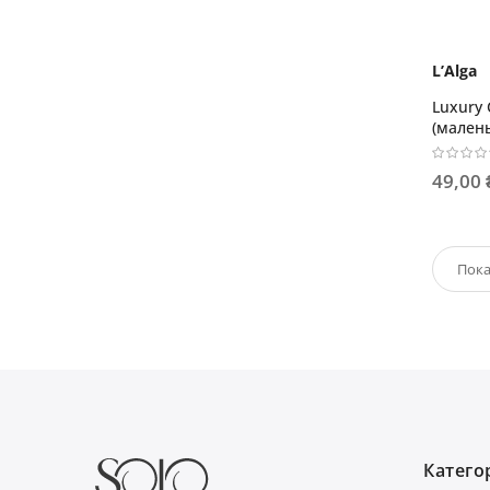
L’Alga
Luxury
(малень
49,00 
Категор