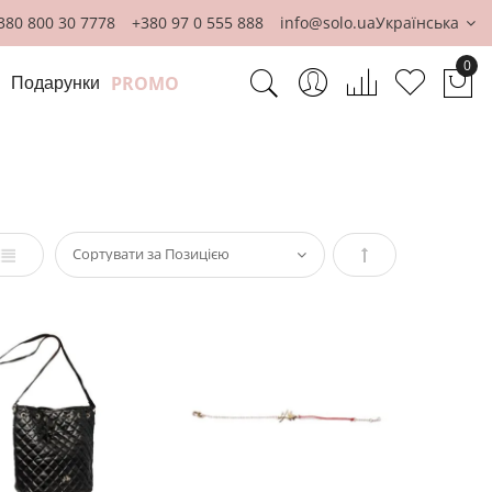
380 800 30 7778
+380 97 0 555 888
info@solo.ua
Українська
0
PROMO
Подарунки
Ко
Список
Сортувати
у
порядку
збільшення