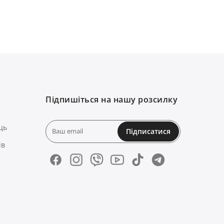
Підпишіться на нашу розсилку
ць
Підписатися
ів