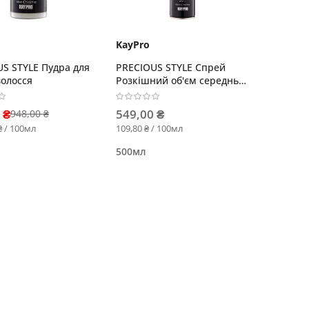
KayPro
S STYLE Пудра для
PRECIOUS STYLE Спрей
волосся
Розкішний об'єм середньої
фіксації
 ₴
549,00 ₴
948,00 ₴
₴ / 100мл
109,80 ₴ / 100мл
500мл