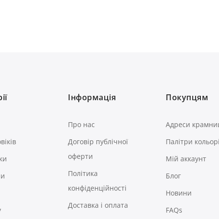
ії
Інформація
Покупцям
Про нас
Адреси крамни
віків
Договір публічної
Палітри кольор
оферти
ки
Мій аккаунт
Політика
ри
Блог
конфіденційності
Новини
Доставка і оплата
у
FAQs