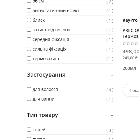
об'єм
2
антистатичний ефект
1
блиск
KayPro
1
захист від вологи
1
PRECIO
Термоз
середня фіксація
1
аргано
сильна фіксація
1
498,00
249,00 ₴
термозахист
1
200мл
Застосування
для волосся
4
для ванни
1
Тип товару
спрей
3