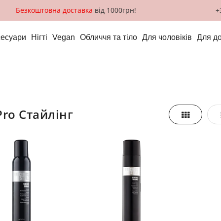
Безкоштовна доставка
від 1000грн!
+
сесуари
Нігті
Vegan
Обличчя та тіло
Для чоловіків
Для д
Pro Стайлінг
Таблиця
азити