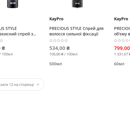
KayPro
KayPro
US STYLE
PRECIOUS STYLE Спрей для
PRECIOU
ахисний спрей з
волосся сильної фіксації
об'єму 
вою олією
 ₴
534,00 ₴
799,00
 / 100мл
106,80 ₴ / 100мл
1 331,67 
500мл
60мл