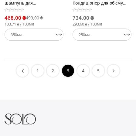
шампунь для
Кондиціонер для об'єму
випрямленого волосся
тонкого та ослабленого
волосся
468,00 ₴
734,00 ₴
499,00 ₴
133,71 ₴ / 100мл
293,60 ₴ / 100мл
1
2
3
4
5