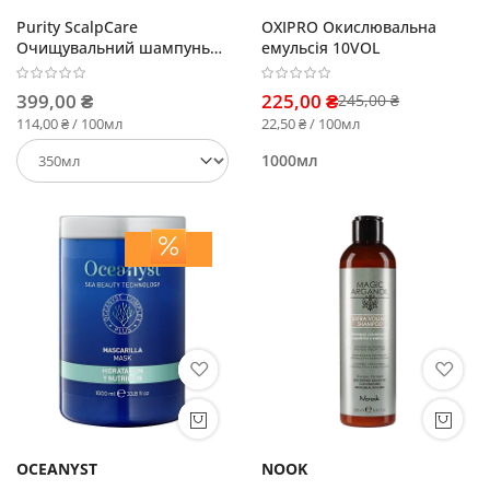
Purity ScalpCare
OXIPRO Окислювальна
Очищувальний шампунь
емульсія 10VOL
проти лупи
399,00 ₴
225,00 ₴
245,00 ₴
114,00 ₴ / 100мл
22,50 ₴ / 100мл
1000мл
OCEANYST
NOOK