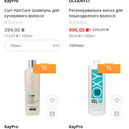
KayPro
OCEANYST
Curl HairCare Шампунь для
Регенерувальна маска для
кучерявого волосся
пошкодженого волосся
394,00 ₴
996,00 ₴
1 328,00 ₴
112,57 ₴ / 100мл
99,60 ₴ / 100мл
1000мл
KayPro
KayPro