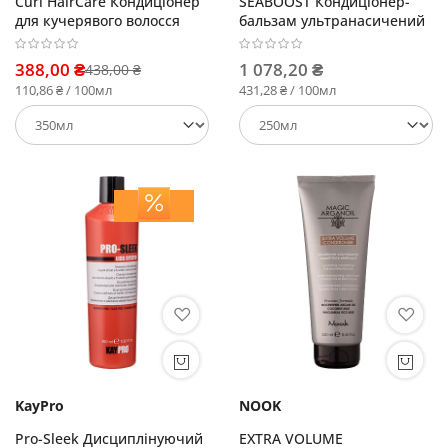
Curl HairCare Кондиціонер
SEABOOST Кондиціонер-
для кучерявого волосся
бальзам ультранасичений
388,00 ₴
1 078,20 ₴
438,00 ₴
110,86 ₴ / 100мл
431,28 ₴ / 100мл
KayPro
NOOK
Pro-Sleek Дисциплінуючий
EXTRA VOLUME