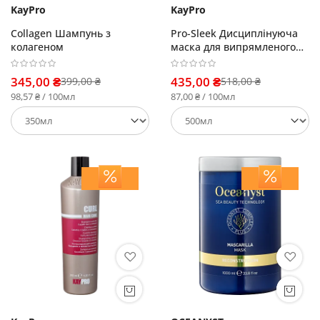
KayPro
KayPro
Collagen Шампунь з
Pro-Sleek Дисциплінуюча
колагеном
маска для випрямленого
волосся
345,00 ₴
435,00 ₴
399,00 ₴
518,00 ₴
98,57 ₴ / 100мл
87,00 ₴ / 100мл