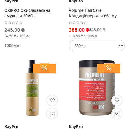
KayPro
KayPro
OXIPRO Окислювальна
Volume HairCare
емульсія 20VOL
Кондиціонер для об'єму
245,00 ₴
388,00 ₴
445,00 ₴
24,50 ₴ / 100мл
110,86 ₴ / 100мл
1000мл
KayPro
KayPro