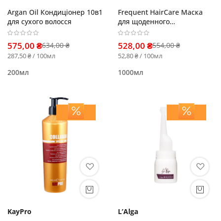
Argan Oil Кондиціонер 10в1
Frequent HairCare Маска
для сухого волосся
для щоденного
застосування
575,00 ₴
528,00 ₴
634,00 ₴
554,00 ₴
287,50 ₴ / 100мл
52,80 ₴ / 100мл
200мл
1000мл
KayPro
L’Alga