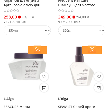
Argan Oil Шампунь з
Frequent HairCare
Аргановою олією для
Шампунь для частого
сухого волосся
застосування
258,00 ₴
349,00 ₴
394,00 ₴
394,00 ₴
73,71 ₴ / 100мл
99,71 ₴ / 100мл
L’Alga
L’Alga
SEACURE Маска
SEAMIST Спрей проти