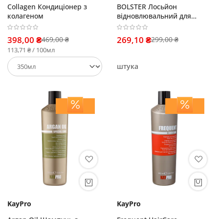
Collagen Кондиціонер з
BOLSTER Лосьйон
колагеном
відновлювальний для
волосся і шкіри голови
398,00 ₴
269,10 ₴
469,00 ₴
299,00 ₴
113,71 ₴ / 100мл
штука
KayPro
KayPro