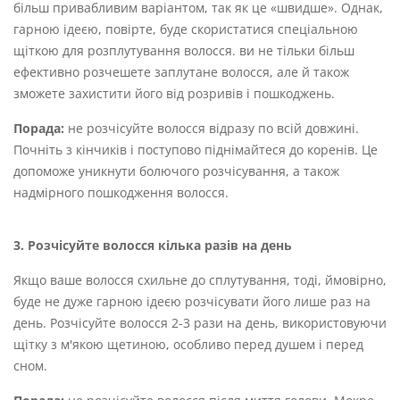
більш привабливим варіантом, так як це «швидше». Однак,
гарною ідеєю, повірте, буде скористатися спеціальною
щіткою для розплутування волосся. ви не тільки більш
ефективно розчешете заплутане волосся, але й також
зможете захистити його від розривів і пошкоджень.
Порада:
не розчісуйте волосся відразу по всій довжині.
Почніть з кінчиків і поступово піднімайтеся до коренів. Це
допоможе уникнути болючого розчісування, а також
надмірного пошкодження волосся.
3. Розчісуйте волосся кілька разів на день
Якщо ваше волосся схильне до сплутування, тоді, ймовірно,
буде не дуже гарною ідеєю розчісувати його лише раз на
день. Розчісуйте волосся 2-3 рази на день, використовуючи
щітку з м'якою щетиною, особливо перед душем і перед
сном.