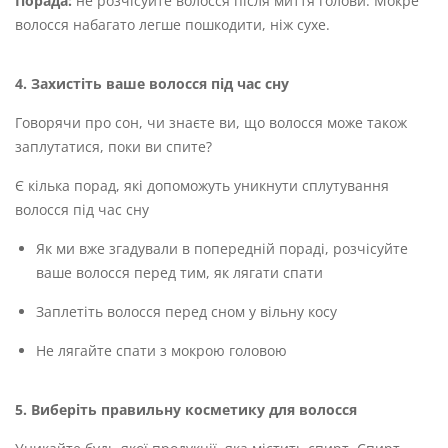
Порада:
не розчісуйте волосся після миття голови. Мокре
волосся набагато легше пошкодити, ніж сухе.
4. Захистіть ваше волосся під час сну
Говорячи про сон, чи знаєте ви, що волосся може також
заплутатися, поки ви спите?
Є кілька порад, які допоможуть уникнути сплутування
волосся під час сну
Як ми вже згадували в попередній пораді, розчісуйте
ваше волосся перед тим, як лягати спати
Заплетіть волосся перед сном у вільну косу
Не лягайте спати з мокрою головою
5. Виберіть правильну косметику для волосся