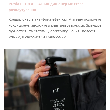
Previa BETULA LEAF Кондиціонер Миттєве
розплутування
Кондиціонер з антифриз-ефектом. Миттєво розплутує
кондиціонує, зволожує й ревіталізує волосся. Зменшує
пухнастість та статичну електрику. Робить волосся
м'яким, шовковистим і блискучим.