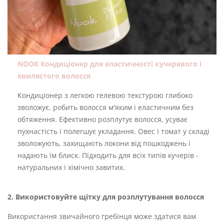
NOOK Кондиціонер для еластичності кучерявого і
хвилястого волосся
Кондиціонер з легкою гелевою текстурою глибоко
зволожує, робить волосся м'яким і еластичним без
обтяження. Ефективно розплутує волосся, усуває
пухнастість і полегшує укладання. Овес і томат у складі
зволожують, захищають локони від пошкоджень і
надають їм блиск. Підходить для всіх типів кучерів -
натуральних і хімічно завитих.
2. Використовуйте щітку для розплутування волосся
Використання звичайного гребінця може здатися вам