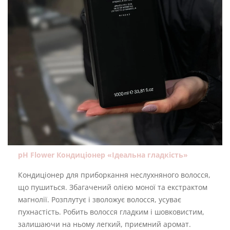
pH Flower Кондиціонер «Ідеальна гладкість»
Кондиціонер для приборкання неслухняного волосся,
що пушиться. Збагачений олією моної та екстрактом
магнолії. Розплутує і зволожує волосся, усуває
пухнастість. Робить волосся гладким і шовковистим,
залишаючи на ньому легкий, приємний аромат.