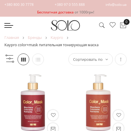
+380 800 30 7778
+380 97 0 555 888
info@solo.ua
Бесплатная доставка
от 1000грн!
0
Мо
главная
бренды
kaypro
kaypro color+mask питательная тонирующая маска
Зада
напр
по
убыв