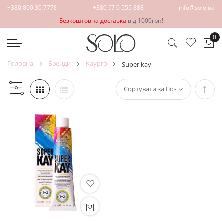
+380 800 30 7778
+380 97 0 555 888
info@solo.ua
Безкоштовна доставка
від 1000грн!
0
Ко
головна
бренди
kaypro
super kay
Сорт
у
поря
збіл