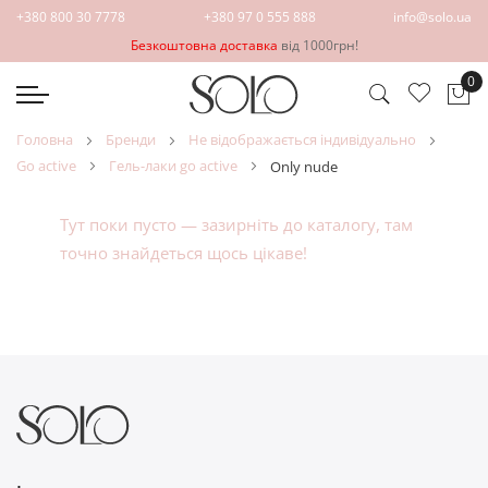
+380 800 30 7778
+380 97 0 555 888
info@solo.ua
Безкоштовна доставка
від 1000грн!
0
Ко
головна
бренди
не відображається індивідуально
go active
гель-лаки go active
only nude
Тут поки пусто — зазирніть до
каталогу
, там
точно знайдеться щось цікаве!