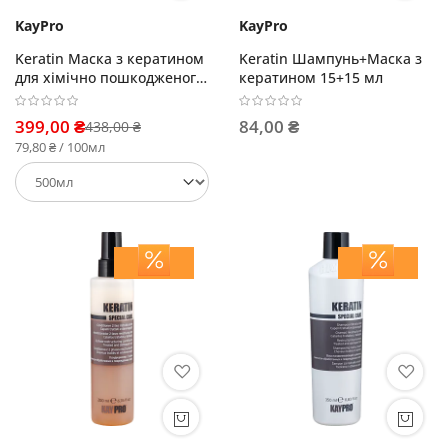
KayPro
KayPro
Keratin Маска з кератином
Keratin Шампунь+Маска з
для хімічно пошкодженого
кератином 15+15 мл
волосся
399,00 ₴
84,00 ₴
438,00 ₴
79,80 ₴ / 100мл