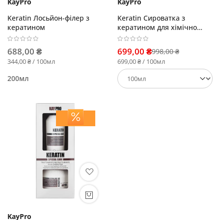
KayPro
KayPro
Keratin Лосьйон-фiлер з
Keratin Сироватка з
кератином
кератином для хімічно
пошкодженого волосся
688,00 ₴
699,00 ₴
998,00 ₴
344,00 ₴ / 100мл
699,00 ₴ / 100мл
200мл
KayPro