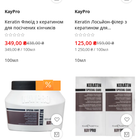
KayPro
KayPro
Keratin Флюїд з кератином
Keratin Лосьйон-філер з
для посічених кінчиків
кератином для
пошкодженого волосся
349,00 ₴
125,00 ₴
438,00 ₴
159,00 ₴
349,00 ₴ / 100мл
1 250,00 ₴ / 100мл
100мл
10мл