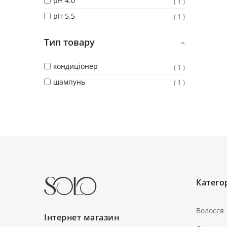
pH 4.0
1
pH 5.5
1
Тип товару
кондиціонер
1
шампунь
1
Категор
Волосся
Інтернет магазин