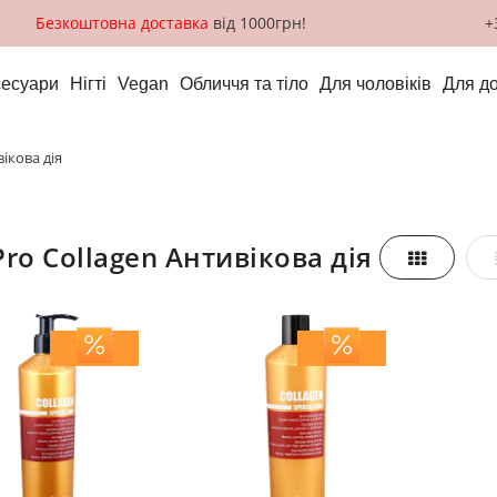
Безкоштовна доставка
від 1000грн!
+
сесуари
Нігті
Vegan
Обличчя та тіло
Для чоловіків
Для д
вікова дія
Pro Collagen Антивікова дія
Таблиця
азити