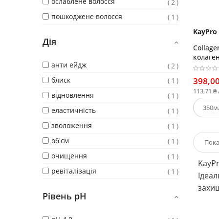
ослаблене волосся
2
пошкоджене волосся
1
KayPro
Дія
Collage
колаге
анти ейдж
2
блиск
398,00
1
113,71 ₴
відновлення
1
еластичність
1
зволоження
1
об'єм
1
очищення
1
KayPr
ревіталізація
1
Ідеал
захищ
Рівень pH