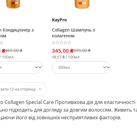
KayPro
n Кондиціонер з
Collagen Шампунь з
ном
колагеном
 ₴
345,00 ₴
469,00 ₴
399,00 ₴
 / 100мл
98,57 ₴ / 100мл
o Collagen Special Care Противікова дія для еластичност
ьно підходить для догляду за довгим волоссям. Живить т
аючи його від зовнішніх несприятливих факторів.