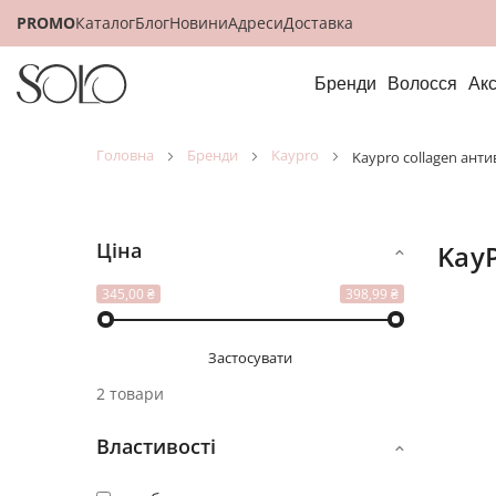
PROMO
Каталог
Блог
Новини
Адреси
Доставка
Бренди
Волосся
Ак
головна
бренди
kaypro
kaypro collagen анти
Ціна
Kay
Відобр
як
345,00 ₴
398,99 ₴
Застосувати
2 товари
Властивості