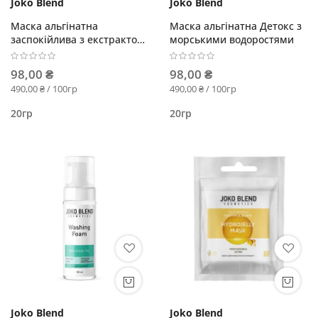
Joko Blend
Joko Blend
Маска альгінатна
Маска альгінатна Детокс з
заспокійлива з екстрактом
морськими водоростями
зеленого чаю та алое вера
98,00 ₴
98,00 ₴
490,00 ₴ / 100гр
490,00 ₴ / 100гр
20гр
20гр
Joko Blend
Joko Blend