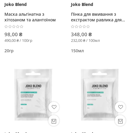
Joko Blend
Joko Blend
Маска альгінатна з
Пінка для вмивання з
хітозаном та алантоїном
екстрактом равлика для
нормальної шкіри
98,00 ₴
348,00 ₴
490,00 ₴ / 100гр
232,00 ₴ / 100мл
20гр
150мл