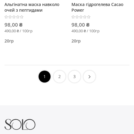
Альгінатна маска навколо
Маска гідрогелева Cacao
очей з пептидами
Power
98,00 ₴
98,00 ₴
490,00 ₴ / 100гр
490,00 ₴ / 100гр
20гр
20гр
1
2
3