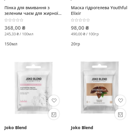
Пінка для вмивання з
Маска гідрогелева Youthful
зеленим чаєм для жирної
Elixir
шкіри
368,00 ₴
98,00 ₴
245,33 ₴ / 100мл
490,00 ₴ / 100гр
150мл
20гр
Joko Blend
Joko Blend