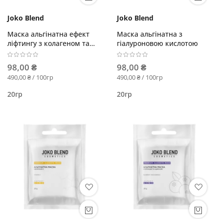
Joko Blend
Joko Blend
Маска альгінатна ефект
Маска альгінатна з
ліфтингу з колагеном та
гіалуроновою кислотою
еластином
98,00 ₴
98,00 ₴
490,00 ₴ / 100гр
490,00 ₴ / 100гр
20гр
20гр