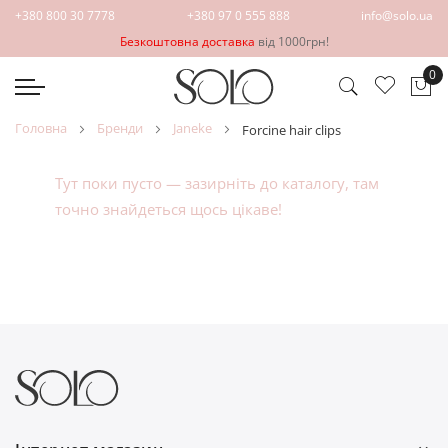
+380 800 30 7778
+380 97 0 555 888
info@solo.ua
Безкоштовна доставка
від 1000грн!
0
Ко
головна
бренди
janeke
forcine hair clips
Тут поки пусто — зазирніть до
каталогу
, там
точно знайдеться щось цікаве!