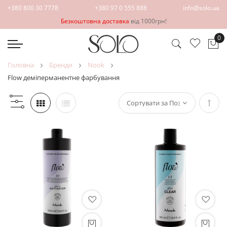
+380 800 30 7778
+380 97 0 555 888
info@solo.ua
Безкоштовна доставка
від 1000грн!
0
Ко
головна
бренди
nook
flow деміперманентне фарбування
Сорт
у
поря
збіл