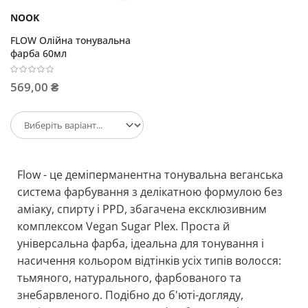
NOOK
FLOW Олійна тонувальна
фарба 60мл
569,00 ₴
Flow - це деміперманентна тонувальна веганська
система фарбування з делікатною формулою без
аміаку, спирту і PPD, збагачена ексклюзивним
комплексом Vegan Sugar Plex. Проста й
універсальна фарба, ідеальна для тонування і
насичення кольором відтінків усіх типів волосся:
тьмяного, натурального, фарбованого та
знебарвленого. Подібно до б'юті-догляду,