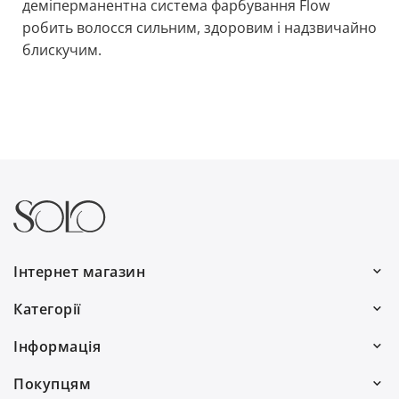
деміперманентна система фарбування Flow
робить волосся сильним, здоровим і надзвичайно
блискучим.
Інтернет магазин
Ми працюємо:
Категорії
Пн–Пт: 10:00–19:00
Волосся
Інформація
Сб: 10:00–16:00
Для чоловіків
Про нас
0(800) 30 7778
Покупцям
Подарунки