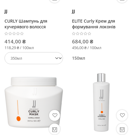
JJ
JJ
CURLY Шампунь для
ELITE Curly Крем для
кучерявого волосся
формування локонів
414,00 ₴
684,00 ₴
118,29 ₴ / 100мл
456,00 ₴ / 100мл
150мл