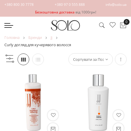
+380 800 30 7778
+380 97 0 555 888
info@solo.ua
Безкоштовна доставка
від 1000грн!
0
Ко
головна
бренди
jj
curly догляд для кучерявого волосся
Сорт
у
поря
збіл