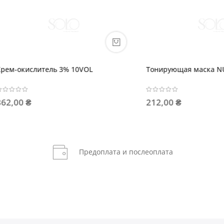
щая маска NUDE
CUREGO Питательный лосьон
шелковым маслом 1АМПУЛА 
уп.12шт)
 ₴
120,00 ₴
Предоплата и послеоплата