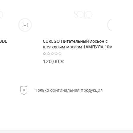
 с
SHE WONDER Шампунь
Тонирую
10мл (в
восстанавливающий
858,00
676,00 ₴
Только оригинальная продукция