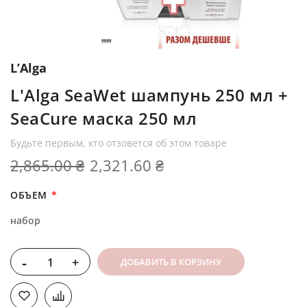
L’Alga
L'Alga SeaWet шампунь 250 мл +
SeaCure маска 250 мл
Будьте первым, кто отзовется об этом товаре
2,865.00 ₴
2,321.60 ₴
ОБЪЕМ
набор
-
+
ДОБАВИТЬ В КОРЗИНУ