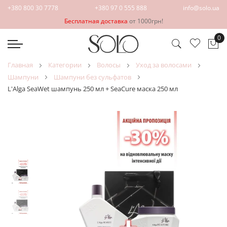
+380 800 30 7778
+380 97 0 555 888
info@solo.ua
Бесплатная доставка
от 1000грн!
0
Мо
главная
категории
волосы
уход за волосами
шампуни
шампуни без сульфатов
L'Alga SeaWet шампунь 250 мл + SeaCure маска 250 мл