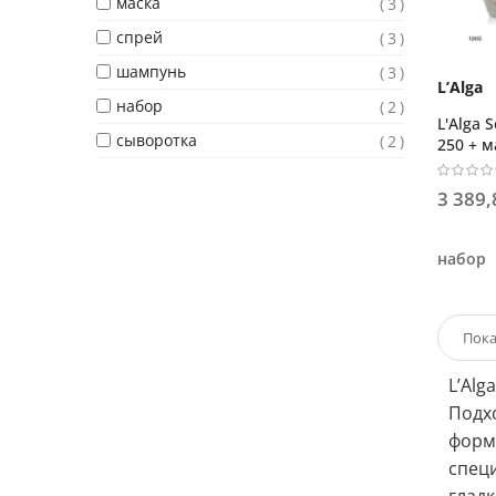
маска
3
спрей
3
шампунь
3
L’Alga
набор
2
L'Alga 
сыворотка
2
250 + м
мл
3 389,
набор
L’Alg
Подхо
форм
спец