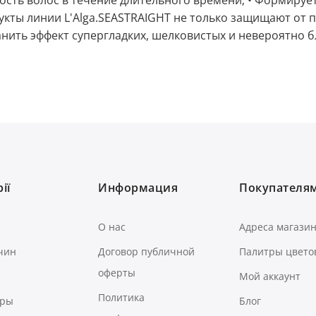
ость волос в течение длительного времени; • Формирует
кты линии L'Alga.SEASTRAIGHT не только защищают от 
нить эффект супергладких, шелковистых и невероятно б
ії
Информация
Покупателя
О нас
Адреса магази
чин
Договор публичной
Палитры цвето
оферты
Мой аккаунт
Политика
ары
Блог