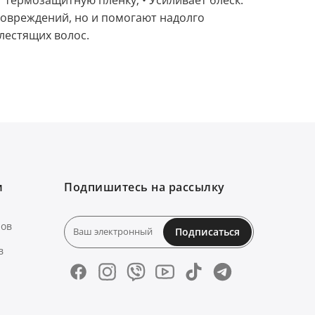
 термозащитную пленку; • Усиливает блеск.
повреждений, но и помогают надолго
лестящих волос.
м
Подпишитесь на рассылку
нов
Подписаться
в