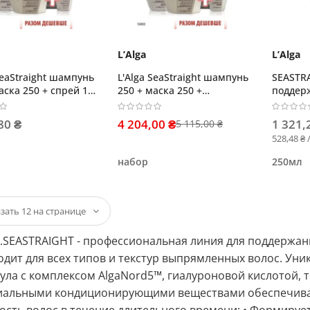
L’Alga
L’Alga
SeaStraight шампунь
L'Alga SeaStraight шампунь
SEASTR
аска 250 + спрей 15
250 + маска 250 +
поддер
термозащитная сыворотка
выпрям
100
80 ₴
4 204,00 ₴
1 321,
5 115,00 ₴
528,48 ₴ 
набор
250мл
a.SEASTRAIGHT - профессиональная линия для поддержа
дит для всех типов и текстур выпрямленных волос. Уни
ула с комплексом AlgaNord5™, гиалуроновой кислотой,
иальными кондиционирующими веществами обеспечивает