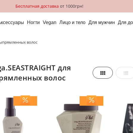
Бесплатная доставка
от 1000грн!
Аксессуары
Ногти
Vegan
Лицо и тело
Для мужчин
Для д
ля выпрямленных волос
Сетка
Спи
рямленных волос
реть,