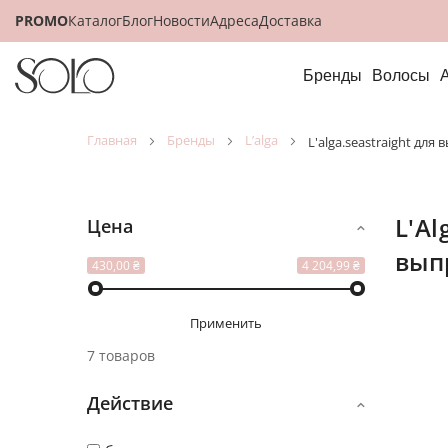
PROMO
Каталог
Блог
Новости
Адреса
Доставка
Бренды
Волосы
главная
бренды
l’alga
l'alga.seastraight д
L'Alga.SEASTRAIGHT для
Цена
вып
Посмот
430,00 ₴
4 204,99 ₴
как
Применить
7 товаров
Действие