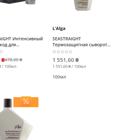
L’Alga
AIGHT Интенсивный
SEASTRAIGHT
ход для
Термозащитная сыворотка
ленных волос
для выпрямленных волос
А
 ₴
1 551,60 ₴
478,00 ₴
₴ / 100мл
1 551,60 ₴ / 100мл
100мл