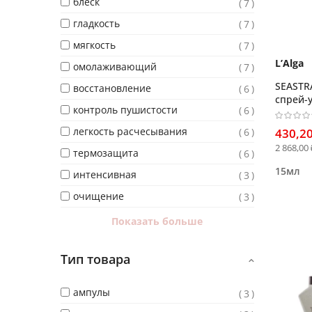
блеск
7
гладкость
7
мягкость
7
L’Alga
омолаживающий
7
SEASTR
восстановление
6
спрей-у
контроль пушистости
6
выпрям
легкость расчесывания
6
430,20
2 868,00 
термозащита
6
15мл
интенсивная
3
очищение
3
Показать больше
Тип товара
ампулы
3