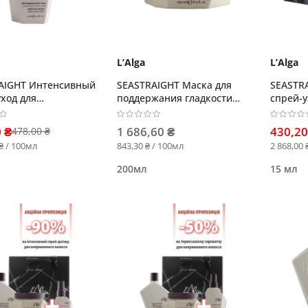
L’Alga
L’Alga
AIGHT Интенсивный
SEASTRAIGHT Маска для
SEASTR
ход для
поддержания гладкости
спрей-у
ленных волос
выпрямленных волос
выпрям
АМПУЛ
 ₴
1 686,60 ₴
430,20
478,00 ₴
₴ / 100мл
843,30 ₴ / 100мл
2 868,00 
200мл
15 мл