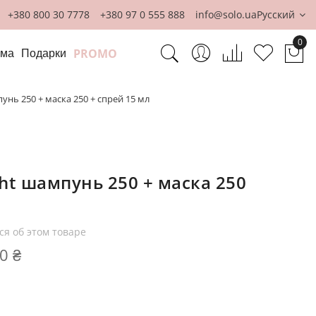
+380 800 30 7778
+380 97 0 555 888
info@solo.ua
Русский
0
PROMO
ома
Подарки
Мо
пунь 250 + маска 250 + спрей 15 мл
ght шампунь 250 + маска 250
ся об этом товаре
0 ₴