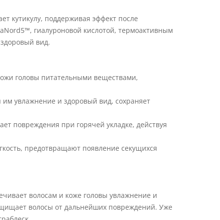
ет кутикулу, поддерживая эффект после
aNord5™, гиалуроновой кислотой, термоактивным
здоровый вид.
 кожи головы питательными веществами,
я им увлажнение и здоровый вид, сохраняет
ает повреждения при горячей укладке, действуя
гкость, предотвращают появление секущихся
ечивает волосам и коже головы увлажнение и
защищает волосы от дальнейших повреждений. Уже
траблеск.