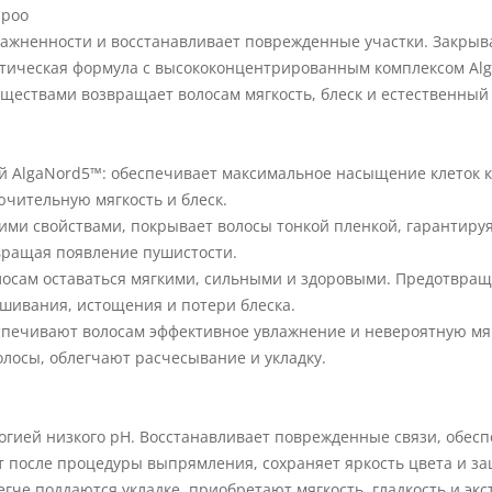
mpoo
ажненности и восстанавливает поврежденные участки. Закрыва
ическая формула с высококонцентрированным комплексом Alg
ествами возвращает волосам мягкость, блеск и естественный 
ей AlgaNord5™: обеспечивает максимальное насыщение клеток
чительную мягкость и блеск.
ими свойствами, покрывает волосы тонкой пленкой, гарантиру
вращая появление пушистости.
лосам оставаться мягкими, сильными и здоровыми. Предотвращ
шивания, истощения и потери блеска.
печивают волосам эффективное увлажнение и невероятную мя
лосы, облегчают расчесывание и укладку.
огией низкого pH. Восстанавливает поврежденные связи, обесп
кт после процедуры выпрямления, сохраняет яркость цвета и 
че поддаются укладке, приобретают мягкость, гладкость и экс