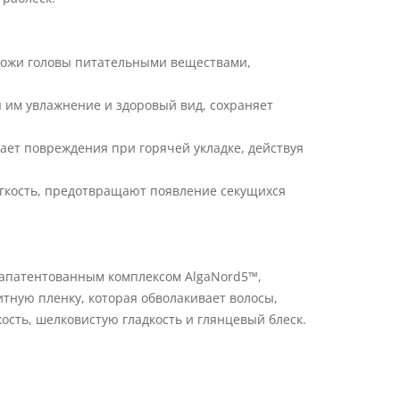
 кожи головы питательными веществами,
я им увлажнение и здоровый вид, сохраняет
ает повреждения при горячей укладке, действуя
гкость, предотвращают появление секущихся
запатентованным комплексом AlgaNord5™,
ную пленку, которая обволакивает волосы,
сть, шелковистую гладкость и глянцевый блеск.