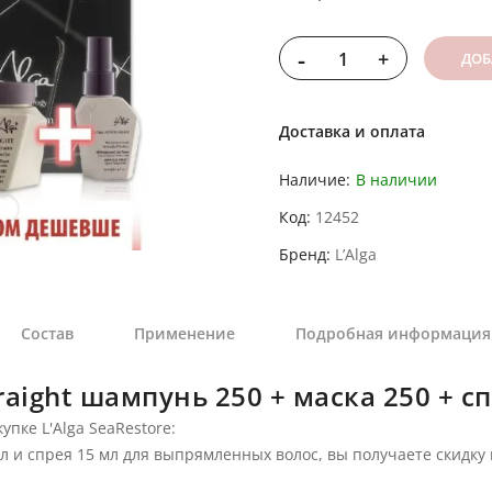
-
+
ДОБ
Доставка и оплата
Наличие:
В наличии
Код
12452
Бренд
L’Alga
Состав
Применение
Подробная информация
traight шампунь 250 + маска 250 + с
пке L'Alga SeaRestore:
л и спрея 15 мл для выпрямленных волос, вы получаете скидку 