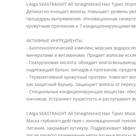
L’Alga.SEASTRAIGHT All Straightened Hair Types Sha
Деликатно очищает волосы, повышает уровень увл
процедуры выпрямления. Инновационная синергет
кунжутным протеином и 7 кондиционирующими вещ
АКТИВНЫЕ ИНГРЕДИЕНТЫ:
- Биотехнологический комплекс морских водоросл
минералами и витаминами. Придает волосам исклю
- Гиалуроновая кислота: обладает влагосвязывающ
надлежащий баланс липидов и протеинов, предот
- Термоактивный кунжутный протеин: помогает во
как защитный барьер. Защищает волосы от пересу
- Специальные кондиционирующие вещества: обес
кончиков. Устраняют пушистость и распутывают во
L’Alga.SEASTRAIGHT All Straightened Hair Types Mask
Маска глубокого действия с инновационной технол
питание, закрывает кутикулу. Поддерживает эффе
после первого применения непослушные волосы лег