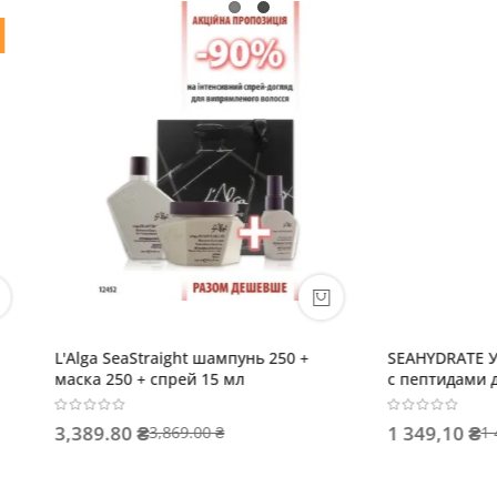
RATE Увлажняющий шампунь
L'Alga Seawet шампунь 1000м
дами для средних и жестких
маска 500 мл
0 ₴
4 630,60 ₴
1 499,00 ₴
5 514,00 ₴