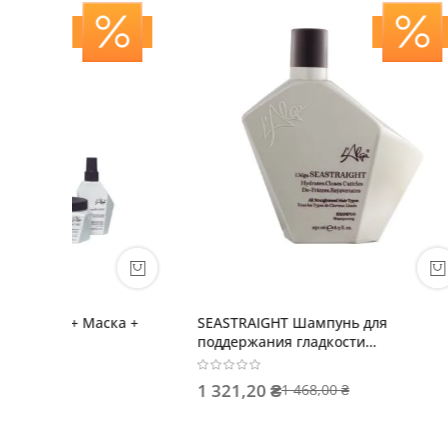
L'Alga SeaStraight шампунь 250 +
SEAHYD
маска 250 + спрей 15 мл
с пепти
волос
3,389.80 ₴
1 349,1
3,869.00 ₴