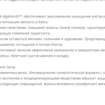
ей AlgaNord5™: обеспечивает максимальное насыщение клеток
чительную мягкость и блеск.
ими свойствами, покрывает волосы тонкой пленкой, гарантиру
вращая появление пушистости.
лосам оставаться мягкими, сильными и здоровыми. Предотвращ
шивания, истощения и потери блеска.
печивают волосам эффективное увлажнение и невероятную мя
лосы, облегчают расчесывание и укладку.
oule Spray
рямленных волос. Инновационная синергетическая формула с 
м протеином и кондиционирующими веществами образует защит
следующих повреждений. Волосы мгновенно приобретают мягко