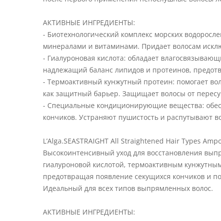
АКТИВНЫЕ ИНГРЕДИЕНТЫ:
- Биотехнологический комплекс морских водоросл
минералами и витаминами. Придает волосам исклю
- Гиалуроновая кислота: обладает влагосвязывающ
надлежащий баланс липидов и протеинов, предот
- Термоактивный кунжутный протеин: помогает во
как защитный барьер. Защищает волосы от пересу
- Специальные кондиционирующие вещества: обес
кончиков. Устраняют пушистость и распутывают во
L’Alga.SEASTRAIGHT All Straightened Hair Types Amp
Высокоинтенсивный уход для восстановления вып
гиалуроновой кислотой, термоактивным кунжутны
предотвращая появление секущихся кончиков и по
Идеальный для всех типов выпрямленных волос.
АКТИВНЫЕ ИНГРЕДИЕНТЫ: