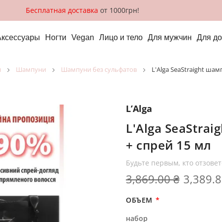
Бесплатная доставка
от 1000грн!
Аксессуары
Ногти
Vegan
Лицо и тело
Для мужчин
Для д
и
шампуни
шампуни без сульфатов
L'Alga SeaStraight шам
L’Alga
L'Alga SeaStrai
+ спрей 15 мл
Будьте первым, кто отзовет
3,869.00 ₴
3,389.8
ОБЪЕМ
набор