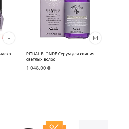
 маска
RITUAL BLONDE Серум для сияния
Blonde 
светлых волос
741,00
1 048,00 ₴