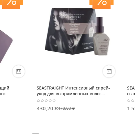
IGHT Интенсивный спрей-
SEASTRAIGHT Термозащитная
я выпрямленных волос
сыворотка для выпрямленны
 ₴
1 551,60 ₴
478,00 ₴
1 724,00 ₴