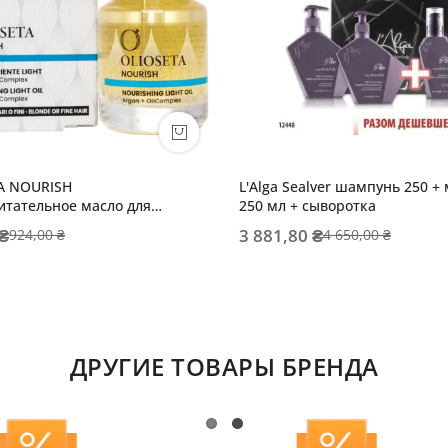
A NOURISH
L'Alga Sealver шампунь 250 +
итательное масло для
250 мл + сыворотка
и тонких волос
 ₴
3 881,80 ₴
924,00 ₴
4 650,00 ₴
ДРУГИЕ ТОВАРЫ БРЕНДА