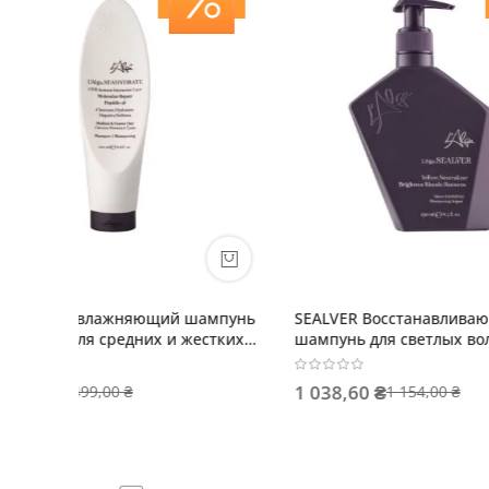
ампунь
SEALVER Восстанавливающий
SEASTRA
естких
шампунь для светлых волос
уход дл
АМПУЛА
1 038,60 ₴
430,20
1 154,00 ₴