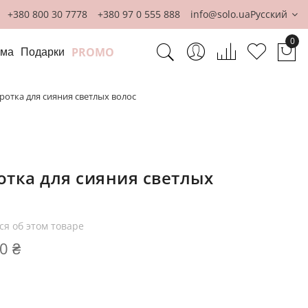
+380 800 30 7778
+380 97 0 555 888
info@solo.ua
Русский
0
PROMO
ома
Подарки
Мо
отка для сияния светлых волос
отка для сияния светлых
ся об этом товаре
0 ₴