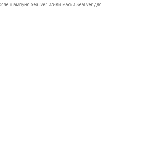
сле шампуня SeaLver и/или маски SeaLver для