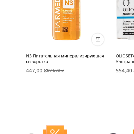
N3 Питательная минерализирующая
OLIOSET
сыворотка
Ультрап
светлых 
447,00 ₴
554,40
894,00 ₴