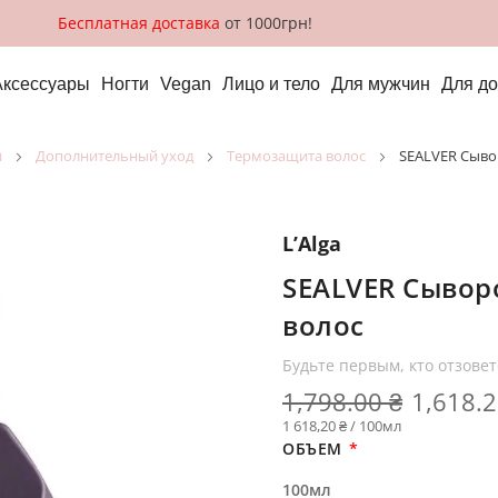
Бесплатная доставка
от 1000грн!
Аксессуары
Ногти
Vegan
Лицо и тело
Для мужчин
Для д
и
дополнительный уход
термозащита волос
SEALVER Сывор
L’Alga
SEALVER Сывор
волос
Будьте первым, кто отзовет
1,798.00 ₴
1,618.2
1 618,20 ₴ / 100мл
ОБЪЕМ
100мл