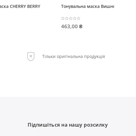
Шампунь для блиску волосся з
STY
ефектом шовку
вол
536,00 ₴
786
Тільки оригінальна продукція
Підпишіться на нашу розсилку