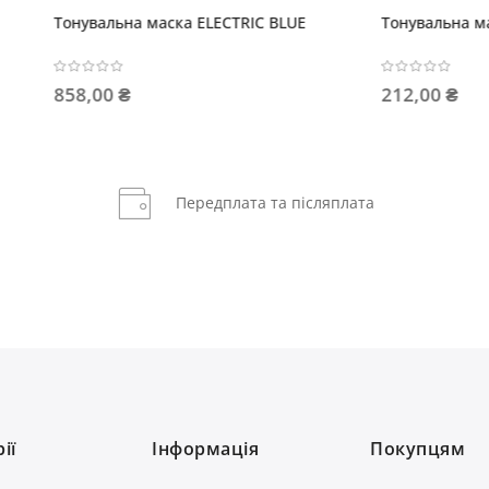
увальна маска CHERRY BERRY
Тонувальна маска Вишня
,00 ₴
463,00 ₴
Передплата та післяплата
ії
Інформація
Покупцям