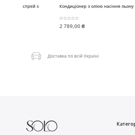
ння льону
Тонувальна маска ELECTRIC BLUE
Тон
858,00 ₴
212
Доставка по всій Україні
Категор