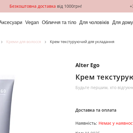
Безкоштовна доставка
від 1000грн!
+
Аксесуари
Vegan
Обличчя та тіло
Для чоловіків
Для дому
креми для волосся
Крем текстуруючий для укладання
Alter Ego
Крем текстуру
Будьте першим, хто відгукн
Доставка та оплата
Наявність:
Немає у наявнос