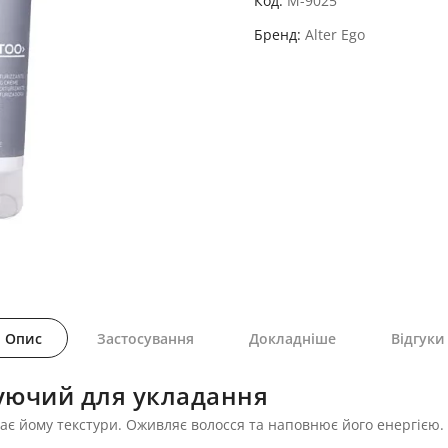
Код
M-9025
Бренд
Alter Ego
Опис
Застосування
Докладніше
Відгуки
руючий для укладання
є йому текстури. Оживляє волосся та наповнює його енергією. 