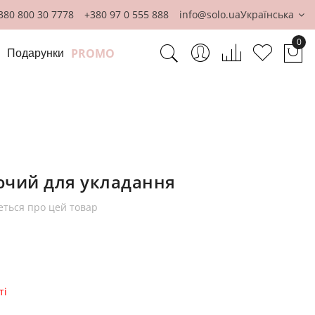
380 800 30 7778
+380 97 0 555 888
info@solo.ua
Українська
0
PROMO
Подарунки
Ко
ючий для укладання
еться про цей товар
ті