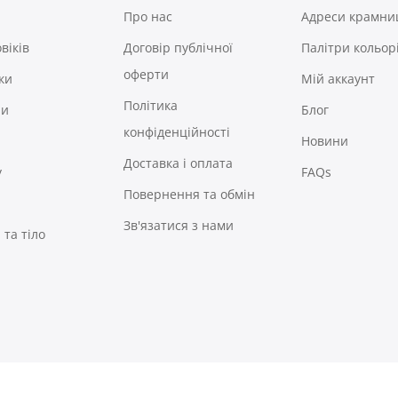
Про нас
Адреси крамни
віків
Договір публічної
Палітри кольор
оферти
ки
Мій аккаунт
Політика
ри
Блог
конфіденційності
Новини
Доставка і оплата
у
FAQs
Повернення та обмін
Зв'язатися з нами
та тіло