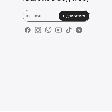
ць
Підписатися
ів