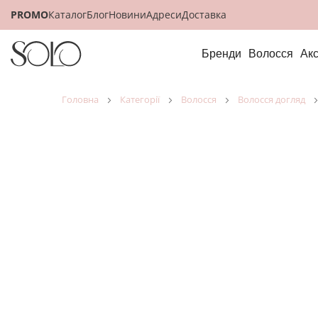
PROMO
Каталог
Блог
Новини
Адреси
Доставка
Бренди
Волосся
Ак
головна
категорії
волосся
волосся догляд