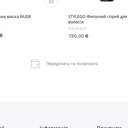
ий спрей для об'єму
CHROMEGO Маска для фарбованого
волосся
1 001,00 ₴
Передплата та післяплата
ії
Інформація
Покупцям