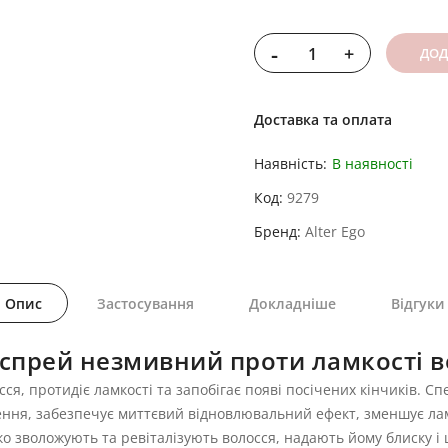
-
+
ДОД
Доставка та оплата
Наявність:
В наявності
Код
9279
Бренд
Alter Ego
Опис
Застосування
Докладніше
Відгуки
-спрей незмивний проти ламкості 
я, протидіє ламкості та запобігає появі посічених кінчиків. С
ння, забезпечує миттєвий відновлювальний ефект, зменшує ламк
око зволожують та ревіталізують волосся, надають йому блиску і 