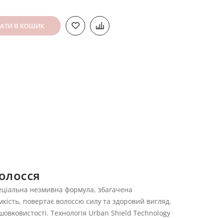
АТИ В КОШИК
волосся
пеціальна незмивна формула, збагачена
ість, повертає волоссю силу та здоровий вигляд.
шовковистості. Технологія Urban Shield Technology