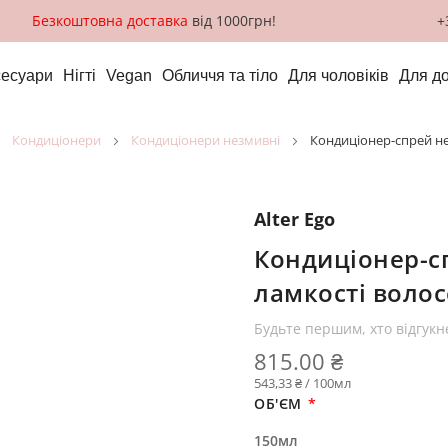
Безкоштовна доставка
від 1000грн!
+
сесуари
Нігті
Vegan
Обличчя та тіло
Для чоловіків
Для д
кондиціонери
кондиціонери незмивні
Кондиціонер-спрей не
Alter Ego
Кондиціонер-с
ламкості волос
Будьте першим, хто відгукн
815.00 ₴
543,33 ₴ / 100мл
ОБ'ЄМ
150мл