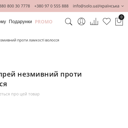
380 800 30 7778
+380 97 0 555 888
info@solo.ua
Українська
0
PROMO
ому
Подарунки
Ко
змивний проти ламкості волосся
прей незмивний проти
ся
еться про цей товар