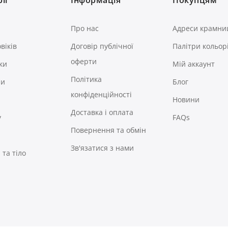
Про нас
Адреси крамни
віків
Договір публічної
Палітри кольор
оферти
ки
Мій аккаунт
Політика
ри
Блог
конфіденційності
Новини
Доставка і оплата
у
FAQs
Повернення та обмін
Зв'язатися з нами
та тіло