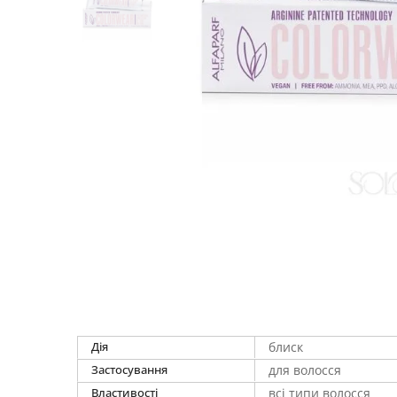
Дія
блиск
Застосування
для волосся
Властивості
всі типи волосся