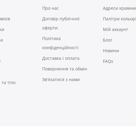
Про нас
Адреси крамни
віків
Договір публічної
Палітри кольор
оферти
ки
Мій аккаунт
Політика
ри
Блог
конфіденційності
Новини
Доставка і оплата
у
FAQs
Повернення та обмін
Зв'язатися з нами
та тіло