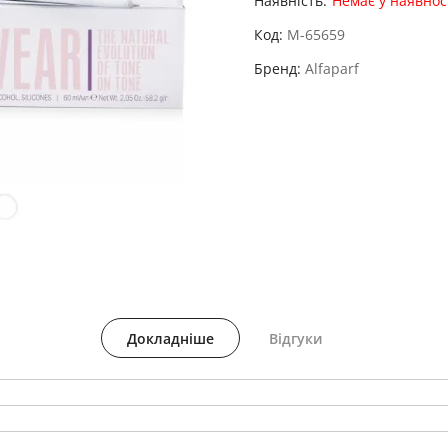
Наявність:
Немає у наявнос
Код
M-65659
Бренд
Alfaparf
Докладніше
Відгуки