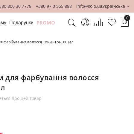
380 800 30 7778
+380 97 0 555 888
info@solo.ua
Українська
0
PROMO
ому
Подарунки
Ко
ля фарбування волосся Тон-В-Тон, 60 мл
м для фарбування волосся
мл
еться про цей товар