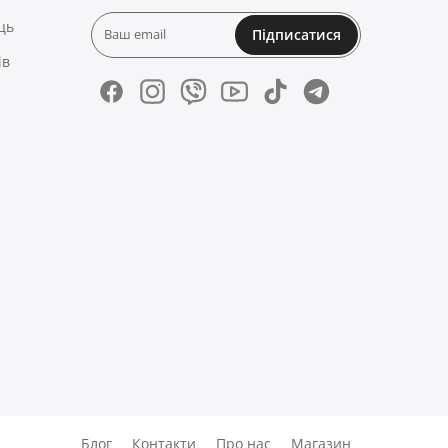
ць
Підписатися
ів
Блог
Контакти
Про нас
Магазин