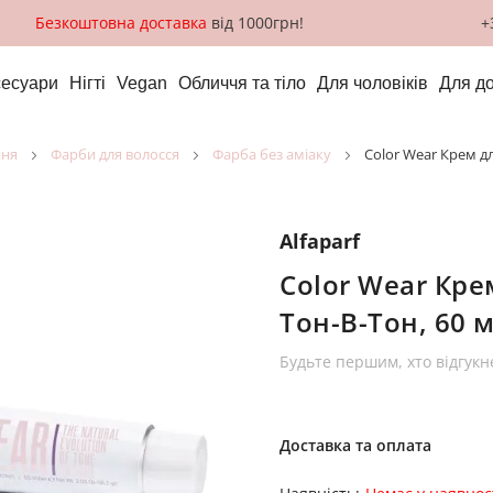
Безкоштовна доставка
від 1000грн!
+
сесуари
Нігті
Vegan
Обличчя та тіло
Для чоловіків
Для д
ння
фарби для волосся
фарба без аміаку
Color Wear Крем д
Alfaparf
Color Wear Кре
Тон-В-Тон, 60 
Будьте першим, хто відгукн
Доставка та оплата