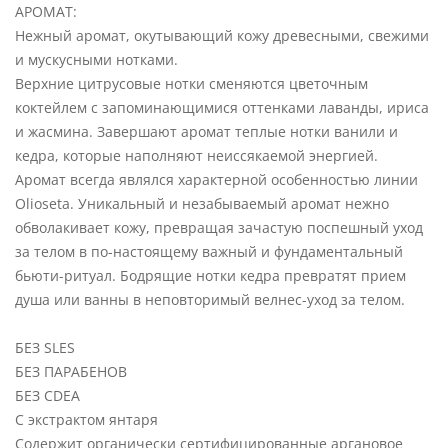
АРОМАТ:
Нежный аромат, окутывающий кожу древесными, свежими
и мускусными нотками.
Верхние цитрусовые нотки сменяются цветочным
коктейлем с запоминающимися оттенками лаванды, ириса
и жасмина. Завершают аромат теплые нотки ванили и
кедра, которые наполняют неиссякаемой энергией.
Аромат всегда являлся характерной особенностью линии
Olioseta. Уникальный и незабываемый аромат нежно
обволакивает кожу, превращая зачастую поспешный уход
за телом в по-настоящему важный и фундаментальный
бьюти-ритуал. Бодрящие нотки кедра превратят прием
душа или ванны в неповторимый велнес-уход за телом.
БЕЗ SLES
БЕЗ ПАРАБЕНОВ
БЕЗ CDEA
С экстрактом янтаря
Содержит органически сертифицированные аргановое