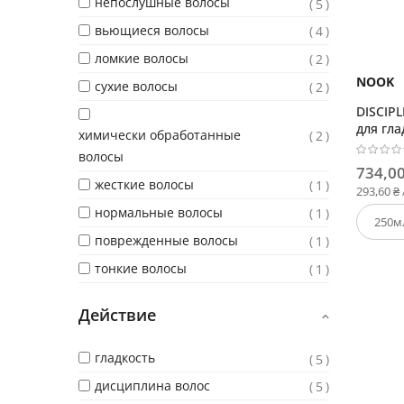
непослушные волосы
5
вьющиеся волосы
4
ломкие волосы
2
NOOK
сухие волосы
2
DISCIP
для гла
химически обработанные
2
нормал
волосы
734,00
жесткие волосы
1
293,60 ₴
нормальные волосы
1
поврежденные волосы
1
тонкие волосы
1
Действие
гладкость
5
дисциплина волос
5