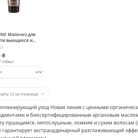
INE Молочко для
сти вьющихся и
ушных волос
 ₴
 / 100мл
иплинирующий уход Новая линия с ценными органичес
едиентами и биосертифицированным аргановым маслом.
у пушащимся, непослушным, ломким и сухим волосам (ка
е гарантирует экстраординарный разглаживающий эффек