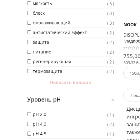
мягкость
5
блеск
3
омолаживающий
3
NOOK
антистатический эффект
2
DISCIPL
гладко
защита
2
непосл
питание
2
755,00
регенерирующая
2
503,33 ₴
термозащита
2
Показать больше
Уровень pH
Дисц
pH 2.0
1
ингр
pH 4.0
2
защит
такж
pH 4.5
1