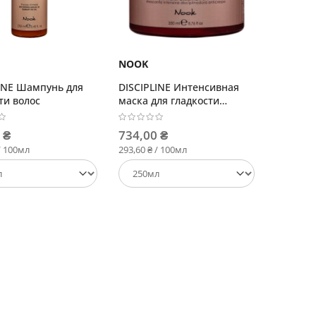
NOOK
INE Шампунь для
DISCIPLINE Интенсивная
ти волос
маска для гладкости
жестких и плотных волос
 ₴
734,00 ₴
/ 100мл
293,60 ₴ / 100мл