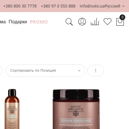
+380 800 30 7778
+380 97 0 555 888
info@solo.ua
Русский
0
PROMO
ома
Подарки
Мо
сок
Задать
направление
по
убыванию