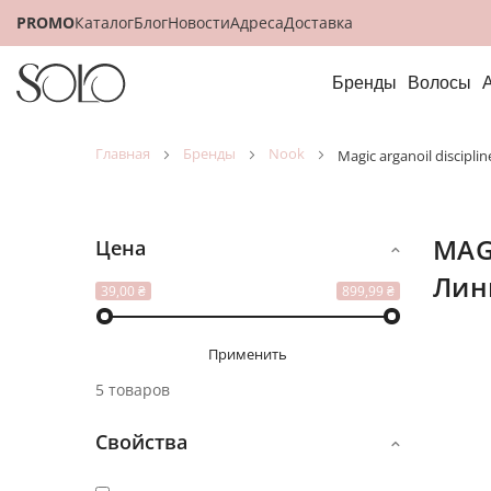
PROMO
Каталог
Блог
Новости
Адреса
Доставка
Бренды
Волосы
главная
бренды
nook
magic arganoil discip
MAGIC ARGANOIL DISCIPLINE
Цена
Лин
Посмот
39,00 ₴
899,99 ₴
как
Применить
5 товаров
Свойства