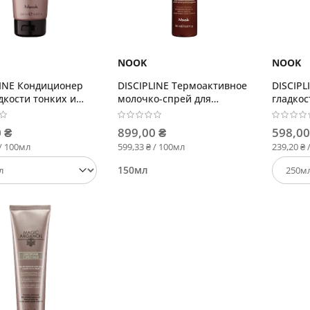
NOOK
NOOK
LINE Кондиционер
DISCIPLINE Термоактивное
DISCIPL
дкости тонких и
молочко-спрей для
гладкос
ьных волос
гладкости волос
 ₴
899,00 ₴
598,00
 / 100мл
599,33 ₴ / 100мл
239,20 ₴ 
150мл