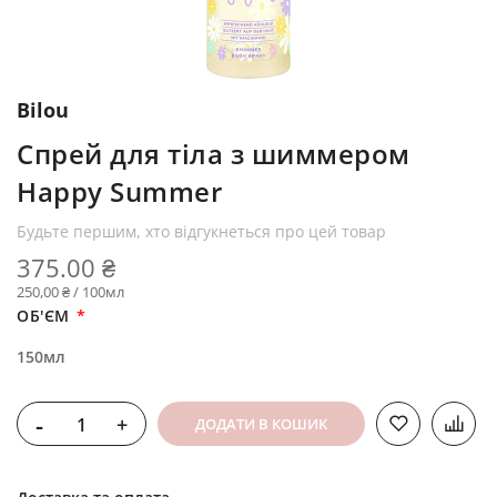
Bilou
Спрей для тіла з шиммером
Happy Summer
Будьте першим, хто відгукнеться про цей товар
375.00 ₴
250,00 ₴ / 100мл
ОБ'ЄМ
150мл
-
+
ДОДАТИ В КОШИК