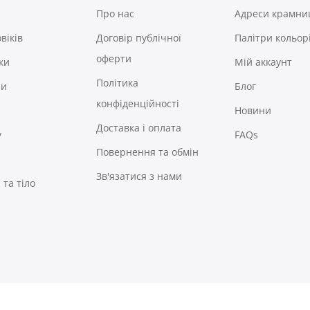
Про нас
Адреси крамни
віків
Договір публічної
Палітри кольор
оферти
ки
Мій аккаунт
Політика
ри
Блог
конфіденційності
Новини
Доставка і оплата
у
FAQs
Повернення та обмін
Зв'язатися з нами
та тіло