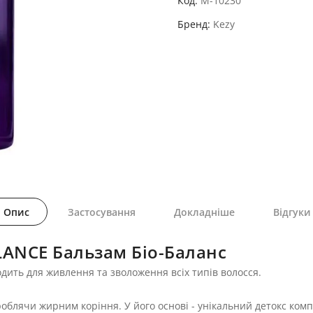
Код
M-10230
Бренд
Kezy
Опис
Застосування
Докладніше
Відгуки
LANCE Бальзам Біо-Баланс
одить для живлення та зволоження всіх типів волосся.
е роблячи жирним коріння. У його основі - унікальний детокс к