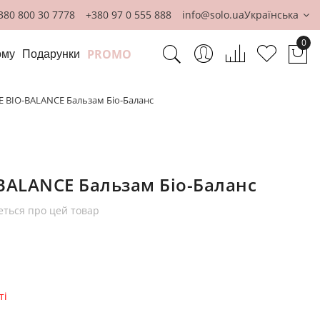
380 800 30 7778
+380 97 0 555 888
info@solo.ua
Українська
0
PROMO
ому
Подарунки
Ко
E BIO-BALANCE Бальзам Біо-Баланс
BALANCE Бальзам Біо-Баланс
еться про цей товар
ті