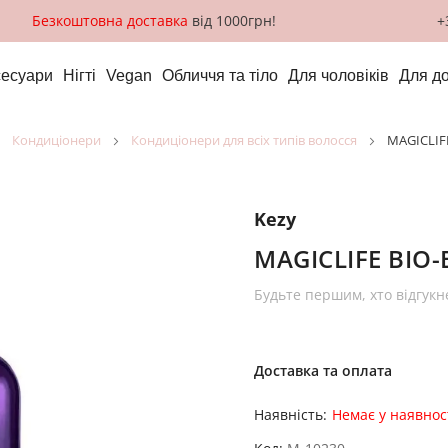
Безкоштовна доставка
від 1000грн!
+
сесуари
Нігті
Vegan
Обличчя та тіло
Для чоловіків
Для д
кондиціонери
кондиціонери для всіх типів волосся
MAGICLIF
Kezy
MAGICLIFE BIO-
Будьте першим, хто відгукн
Доставка та оплата
Наявність:
Немає у наявнос