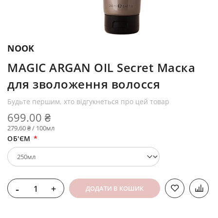
NOOK
MAGIC ARGAN OIL Secret Маска
для зволоження волосся
Будьте першим, хто відгукнеться про цей товар
699.00 ₴
279,60 ₴ / 100мл
ОБ'ЄМ
-
+
ДОДАТИ В КОШИК