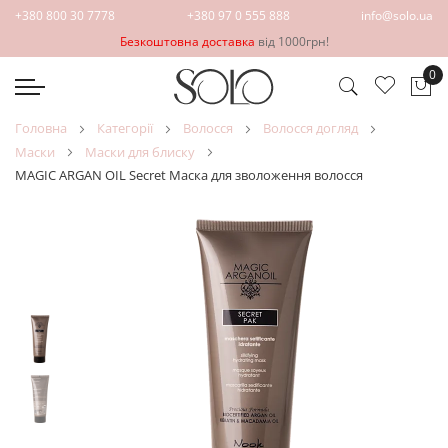
+380 800 30 7778
+380 97 0 555 888
info@solo.ua
Безкоштовна доставка
від 1000грн!
0
Ко
головна
категорії
волосся
волосся догляд
маски
маски для блиску
MAGIC ARGAN OIL Secret Маска для зволоження волосся