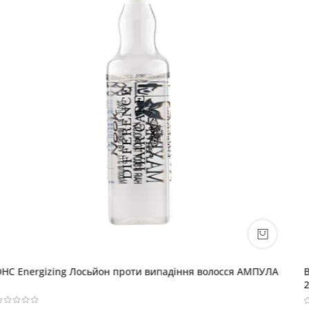
BEAUTY FAMILY AGELESS Відновлювальна маска глибокої дії
250мл