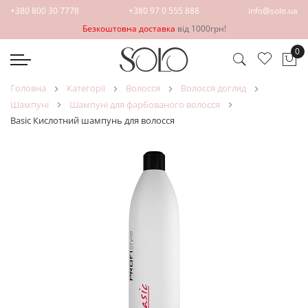
+380 800 30 7778
+380 97 0 555 888
info@solo.ua
Безкоштовна доставка
від 1000грн!
0
Ко
головна
категорії
волосся
волосся догляд
шампуні
шампуні для фарбованого волосся
Basic Кислотний шампунь для волосся