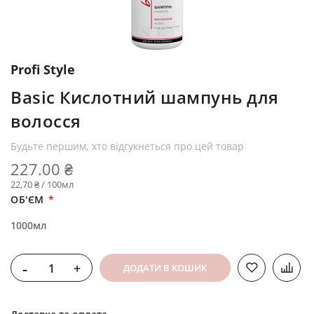
Profi Style
Basic Кислотний шампунь для
волосся
Будьте першим, хто відгукнеться про цей товар
227.00 ₴
22,70 ₴ / 100мл
ОБ'ЄМ
1000мл
-
+
ДОДАТИ В КОШИК