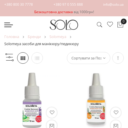
+380 800 30 7778
+380 97 0 555 888
info@solo.ua
Безкоштовна доставка
від 1000грн!
0
Ко
головна
бренди
solomeya
solomeya засоби для манікюру/педикюру
Сорт
у
поря
збіл