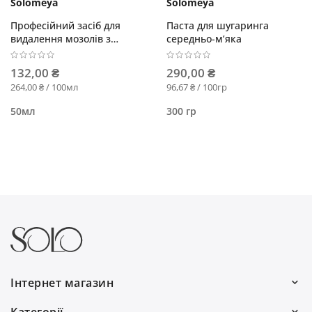
Solomeya
Solomeya
Професійний засіб для
Паста для шугаринга
видалення мозолів з
середньо-м’яка
ароматом лаванди
132,00 ₴
290,00 ₴
264,00 ₴ / 100мл
96,67 ₴ / 100гр
50мл
300 гр
Інтернет магазин
Ми працюємо: