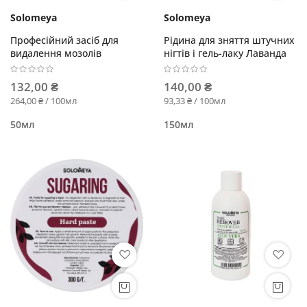
Solomeya
Solomeya
Професійний засіб для
Рідина для зняття штучних
видалення мозолів
нігтів і гель-лаку Лаванда
132,00 ₴
140,00 ₴
264,00 ₴ / 100мл
93,33 ₴ / 100мл
50мл
150мл