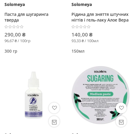
Solomeya
Solomeya
Паста для шугаринга
Рідина для зняття штучних
тверда
нігтів і гель-лаку Алое Вера
290,00 ₴
140,00 ₴
96,67 ₴ / 100гр
93,33 ₴ / 100мл
300 гр
150мл