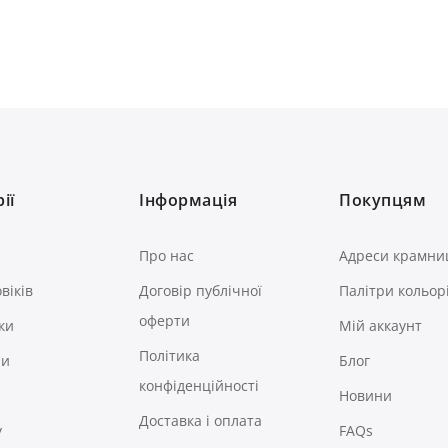
ії
Інформація
Покупцям
Про нас
Адреси крамни
віків
Договір публічної
Палітри кольор
оферти
ки
Мій аккаунт
Політика
ри
Блог
конфіденційності
Новини
Доставка і оплата
у
FAQs