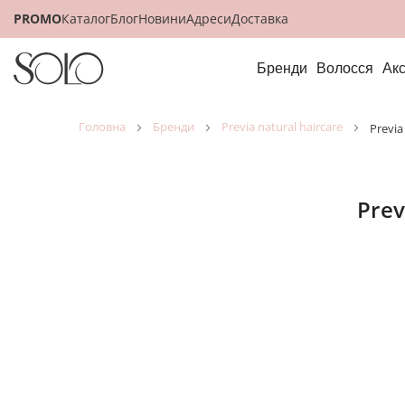
PROMO
Каталог
Блог
Новини
Адреси
Доставка
Бренди
Волосся
Ак
головна
бренди
previa natural haircare
previ
Pr
Відобр
як