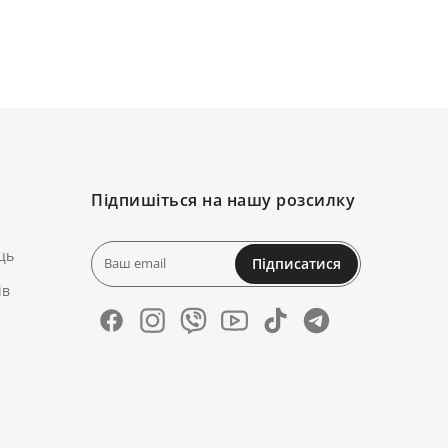
Підпишіться на нашу розсилку
ць
Підписатися
ів