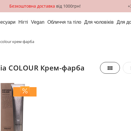
Безкоштовна доставка
від 1000грн!
+
сесуари
Нігті
Vegan
Обличчя та тіло
Для чоловіків
Для д
a colour крем-фарба
evia COLOUR Крем-фарба
Таблиця
азити