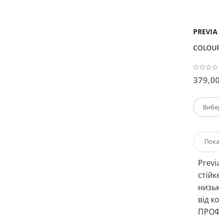
PREVIA 
COLOUR
379,00
Previ
стійк
низьк
від к
ПРОФЕ