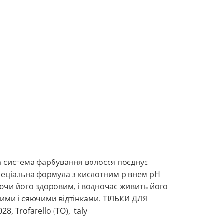
а система фарбування волосся поєднує
еціальна формула з кислотним рівнем pН і
ючи його здоровим, і водночас живить його
авими і сяючими відтінками. ТІЛЬКИ ДЛЯ
Trofarello (TO), Italy