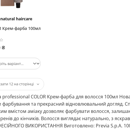
natural haircare
 Крем-фарба 100мл
 ₴
a professional COLOR Крем-фарба для волосся 100мл Нов
е фарбування та прекрасний відновлювальний догляд. Сп
им вмістом аміаку дозволяє фарбувати волосся, залиша
оренів до кінчиків. Волосся виглядає натурально, з яскр
СІЙНОГО ВИКОРИСТАННЯ Виготовлено: Previa S.p.A. 10028, 