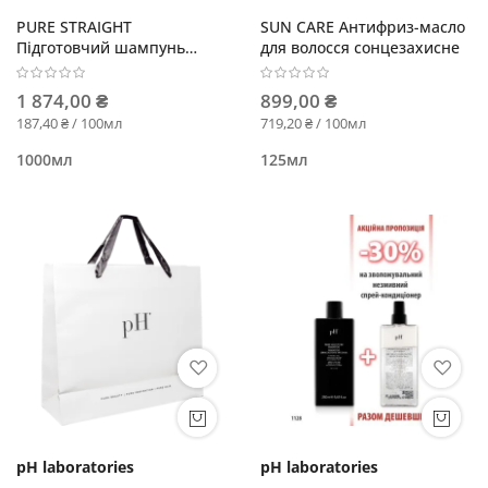
PURE STRAIGHT
SUN CARE Антифриз-масло
Підготовчий шампунь
для волосся сонцезахисне
глибокого очищення pH 8.5
1 874,00 ₴
899,00 ₴
187,40 ₴ / 100мл
719,20 ₴ / 100мл
1000мл
125мл
pH laboratories
pH laboratories