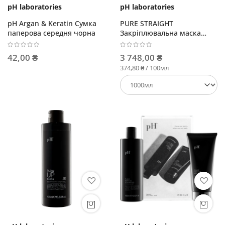
pH laboratories
pH laboratories
pH Argan & Keratin Сумка
PURE STRAIGHT
паперова середня чорна
Закріплювальна маска
постдогляд
42,00 ₴
3 748,00 ₴
374,80 ₴ / 100мл