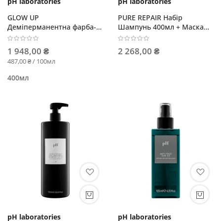
pH laboratories
pH laboratories
GLOW UP
PURE REPAIR Набір
Деміперманентна фарба-
Шампунь 400мл + Маска
флюїд GLOSS
200мл
1 948,00 ₴
2 268,00 ₴
487,00 ₴ / 100мл
400мл
pH laboratories
pH laboratories