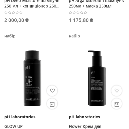
pH Deep Moisture шампунь
pH Argan&Keratin шампунь
250 мл + кондиціонер 250
250мл + маска 250мл
мл + термозахисний крем
200 мл
2 000,00 ₴
1 175,80 ₴
набір
набір
pH laboratories
pH laboratories
GLOW UP
Flower Крем для