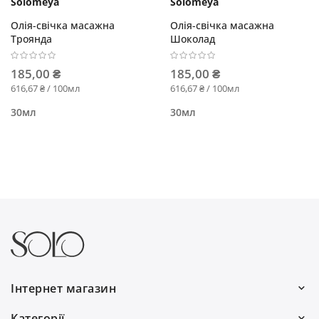
Solomeya
Solomeya
Олія-свічка масажна
Олія-свічка масажна
Троянда
Шоколад
185,00 ₴
185,00 ₴
616,67 ₴ / 100мл
616,67 ₴ / 100мл
30мл
30мл
Інтернет магазин
Ми працюємо:
Категорії