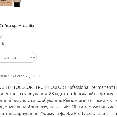
G
Стійка крем-фарба
 ₴
G TUTTOCOLORS FRUITY COLOR Professional Permanent Ha
нентного фарбування. 88 відтінків. Інноваційна формул
ганні результати фарбування. Рівномірний стійкий колір 
ціонувальна й зволожувальна дія. Містить фруктові кислот
ьтатів фарбування. Формула фарби Fruity Color забезпе