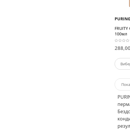
PURIN
FRUITY 
100мл
288,00
PURIN
перма
Бездо
конди
резул