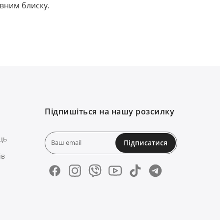
вним блиску.
Підпишіться на нашу розсилку
ць
Підписатися
ів