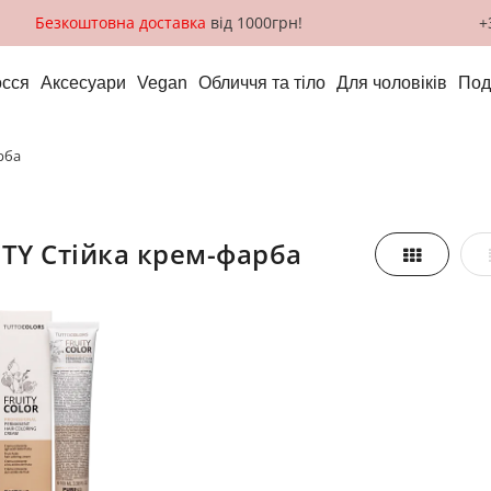
Безкоштовна доставка
від 1000грн!
+
сся
Аксесуари
Vegan
Обличчя та тіло
Для чоловіків
Под
арба
ITY Стійка крем-фарба
Таблиця
азити