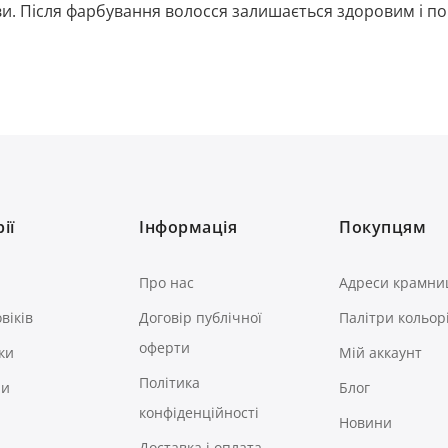
и. Після фарбування волосся залишається здоровим і по
ії
Інформація
Покупцям
Про нас
Адреси крамни
віків
Договір публічної
Палітри кольор
оферти
ки
Мій аккаунт
Політика
ри
Блог
конфіденційності
Новини
Доставка і оплата