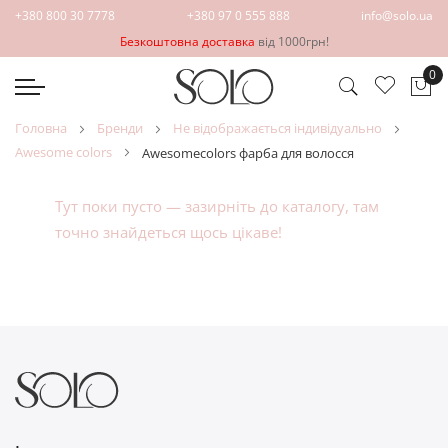
+380 800 30 7778
+380 97 0 555 888
info@solo.ua
Безкоштовна доставка
від 1000грн!
0
Ко
головна
бренди
не відображається індивідуально
awesome colors
awesomeсolors фарба для волосся
Тут поки пусто — зазирніть до
каталогу
, там
точно знайдеться щось цікаве!