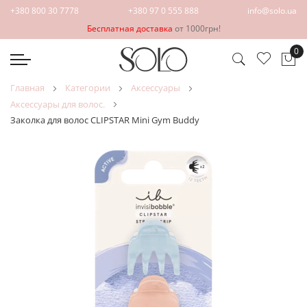
+380 800 30 7778
+380 97 0 555 888
info@solo.ua
Бесплатная доставка
от 1000грн!
0
Мо
главная
категории
аксессуары
аксессуары для волос.
Заколка для волос CLIPSTAR Mini Gym Buddy