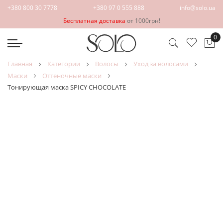
+380 800 30 7778
+380 97 0 555 888
info@solo.ua
Бесплатная доставка
от 1000грн!
0
Мо
главная
категории
волосы
уход за волосами
маски
оттеночные маски
Тонирующая маска SPICY CHOCOLATE