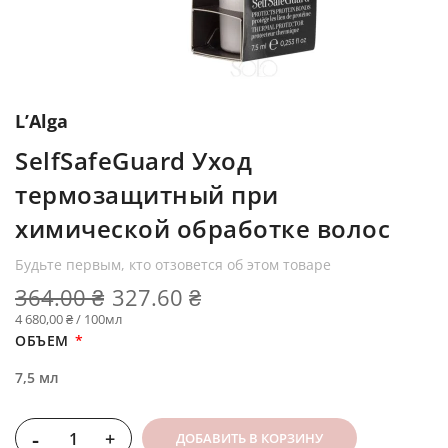
L’Alga
SelfSafeGuard Уход
термозащитный при
химической обработке волос
Будьте первым, кто отзовется об этом товаре
364.00 ₴
327.60 ₴
4 680,00 ₴ / 100мл
ОБЪЕМ
7,5 мл
-
+
ДОБАВИТЬ В КОРЗИНУ