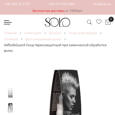
+380 800 30 7778
+380 97 0 555 888
info@solo.ua
Бесплатная доставка
от 1000грн!
0
Мо
главная
категории
волосы
уход за волосами
лечение
восстановление волос
SelfSafeGuard Уход термозащитный при химической обработке
волос