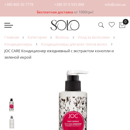
+380 800 30 7778
+380 97 0 555 888
info@solo.ua
Бесплатная доставка
от 1000грн!
0
Мо
главная
категории
волосы
уход за волосами
кондиционеры
кондиционеры для всех типов волос
JOC CARE Кондиционер ежедневный с экстрактом конопли и
зеленой икрой