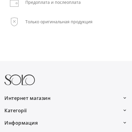
Предоплата и послеоплата
Только оригинальная продукция
Интернет магазин
Работаем каждый день:
Категорії
с 9:00 до 19:00
Волосы
Информация
0(800) 30 7778
Для мужчин
О нас