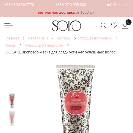
+380 800 30 7778
+380 97 0 555 888
info@solo.ua
Бесплатная доставка
от 1000грн!
0
Мо
главная
категории
волосы
уход за волосами
маски
маски для гладкости
JOC CARE Экспресс-маска для гладкости непослушных волос
Пропустить
Перейти
и
к
перейти
началу
к
галереи
галереям
изображений
изображений