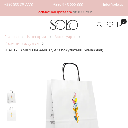
+380 800 30 7778
+380 97 0 555 888
info@solo.ua
Бесплатная доставка
от 1000грн!
0
Мо
главная
категории
аксессуары
косметички, сумки
BEAUTY FAMILY ORGANIC Сумка покупателя (бумажная)
Пропустить
Перейти
и
к
перейти
началу
к
галереи
галереям
изображений
изображений