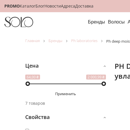
PROMO
Каталог
Блог
Новости
Адреса
Доставка
Бренды
Волосы
главная
бренды
ph laboratories
ph deep moi
pH Deep Moisture Глубокое
Цена
увл
Посмот
64,00 ₴
2 000,99 ₴
как
Применить
7 товаров
Свойства