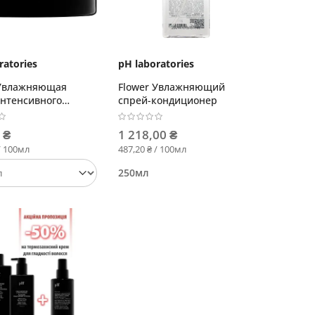
ratories
pH laboratories
 Увлажняющая
Flower Увлажняющий
интенсивного
спрей-кондиционер
ия
 ₴
1 218,00 ₴
/ 100мл
487,20 ₴ / 100мл
250мл