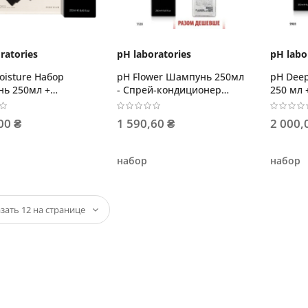
ratories
pH laboratories
pH labo
oisture Набор
pH Flower Шампунь 250мл
pH Dee
ь 250мл +
- Спрей-кондиционер
250 мл 
ионер 250мл
250мл
мл + т
200 мл
00 ₴
1 590,60 ₴
2 000,
набор
набор