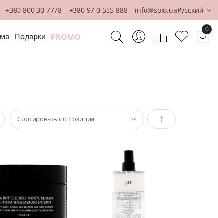
+380 800 30 7778
+380 97 0 555 888
info@solo.ua
Русский
0
PROMO
ома
Подарки
Мо
сок
Задать
направление
по
убыванию