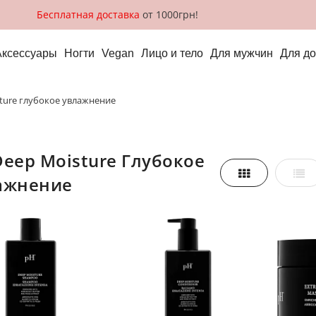
Бесплатная доставка
от 1000грн!
Аксессуары
Ногти
Vegan
Лицо и тело
Для мужчин
Для д
sture глубокое увлажнение
Сетка
Спи
ажнение
реть,