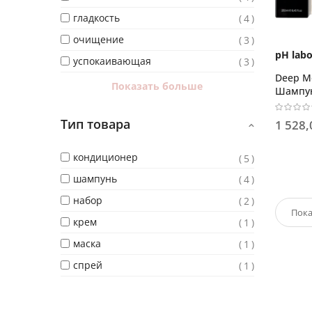
гладкость
4
очищение
3
pH labo
успокаивающая
3
Deep M
Показать больше
Шампун
Кондиц
Тип товара
1 528,
кондиционер
5
шампунь
4
набор
2
крем
1
маска
1
спрей
1