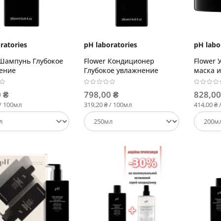
ratories
pH laboratories
pH labo
 Шампунь Глубокое
Flower Кондиционер
Flower
ение
Глубокое увлажнение
маска 
действ
 ₴
798,00 ₴
828,00
 / 100мл
319,20 ₴ / 100мл
414,00 ₴ 