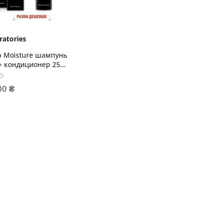
ratories
p Moisture шампунь
+ кондиционер 250
ермозащитный крем
00 ₴