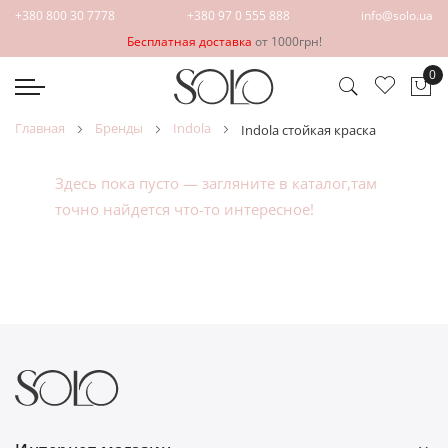
+380 800 30 7778
+380 97 0 555 888
info@solo.ua
Бесплатная доставка
от 1000грн!
0
Мо
главная
бренды
indola
indola стойкая краска
Здесь пока пусто — загляните в
каталог
,там
точно найдется что-то интересное!