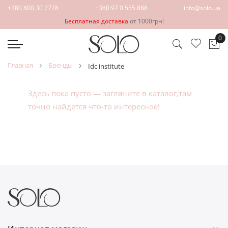
+380 800 30 7778
+380 97 0 555 888
info@solo.ua
Бесплатная доставка
от 1000грн!
0
Мо
главная
бренды
idc institute
Здесь пока пусто — загляните в
каталог
,там
точно найдется что-то интересное!