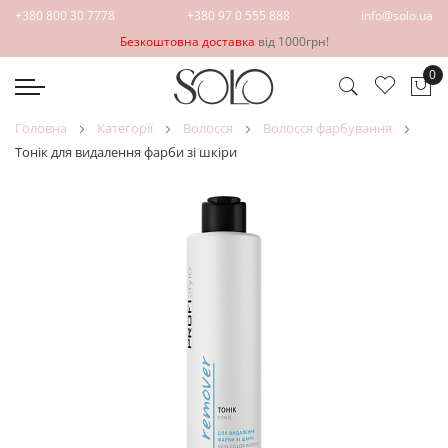
+380 800 30 7778
+380 97 0 555 888
info@solo.ua
Безкоштовна доставка
від 1000грн!
0
Ко
головна
категорії
волосся
волосся фарбування
Тонік для видалення фарби зі шкіри