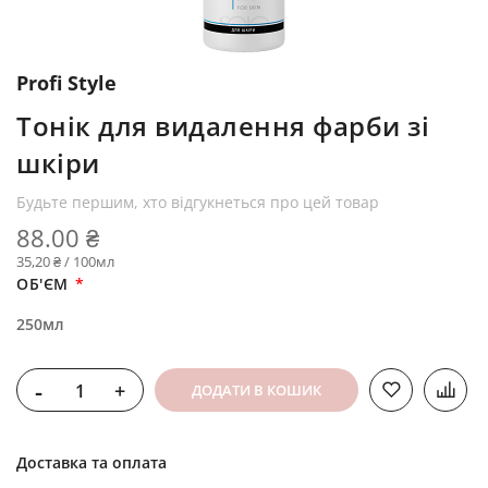
Profi Style
Тонік для видалення фарби зі
шкіри
Будьте першим, хто відгукнеться про цей товар
88.00 ₴
35,20 ₴ / 100мл
ОБ'ЄМ
250мл
-
+
ДОДАТИ В КОШИК
Доставка та оплата