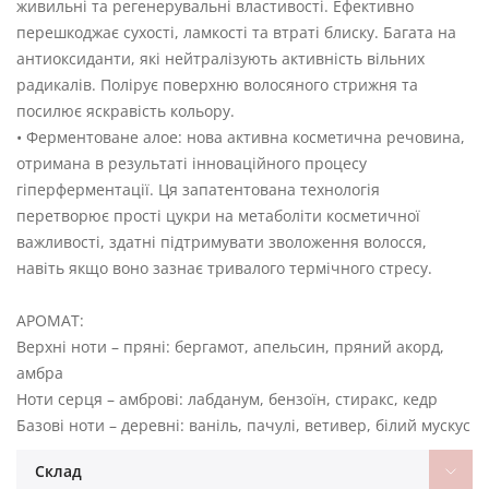
живильні та регенерувальні властивості. Ефективно
перешкоджає сухості, ламкості та втраті блиску. Багата на
антиоксиданти, які нейтралізують активність вільних
радикалів. Полірує поверхню волосяного стрижня та
посилює яскравість кольору.
• Ферментоване алое: нова активна косметична речовина,
отримана в результаті інноваційного процесу
гіперферментації. Ця запатентована технологія
перетворює прості цукри на метаболіти косметичної
важливості, здатні підтримувати зволоження волосся,
навіть якщо воно зазнає тривалого термічного стресу.
АРОМАТ:
Верхні ноти – пряні: бергамот, апельсин, пряний акорд,
амбра
Ноти серця – амброві: лабданум, бензоїн, стиракс, кедр
Базові ноти – деревні: ваніль, пачулі, ветивер, білий мускус
Склад