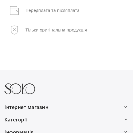
Передплата та післяплата
Тільки оригінальна продукція
Інтернет магазин
Ми працюємо:
Категорії
Пн–Пт: 10:00–19:00
Волосся
Інформація
Сб: 10:00–16:00