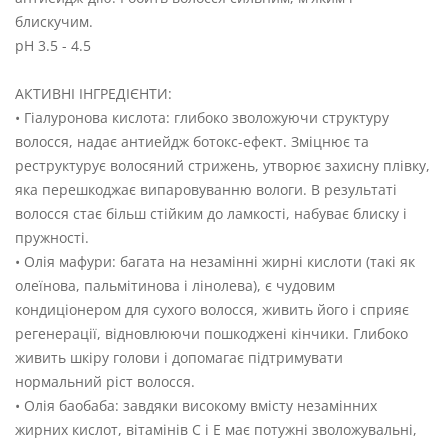
блискучим.
рН 3.5 - 4.5
АКТИВНІ ІНГРЕДІЄНТИ:
• Гіалуронова кислота: глибоко зволожуючи структуру
волосся, надає антиейдж ботокс-ефект. Зміцнює та
реструктурує волосяний стрижень, утворює захисну плівку,
яка перешкоджає випаровуванню вологи. В результаті
волосся стає більш стійким до ламкості, набуває блиску і
пружності.
• Олія мафури: багата на незамінні жирні кислоти (такі як
олеїнова, пальмітинова і лінолева), є чудовим
кондиціонером для сухого волосся, живить його і сприяє
регенерації, відновлюючи пошкоджені кінчики. Глибоко
живить шкіру голови і допомагає підтримувати
нормальний ріст волосся.
• Олія баобаба: завдяки високому вмісту незамінних
жирних кислот, вітамінів С і Е має потужні зволожувальні,