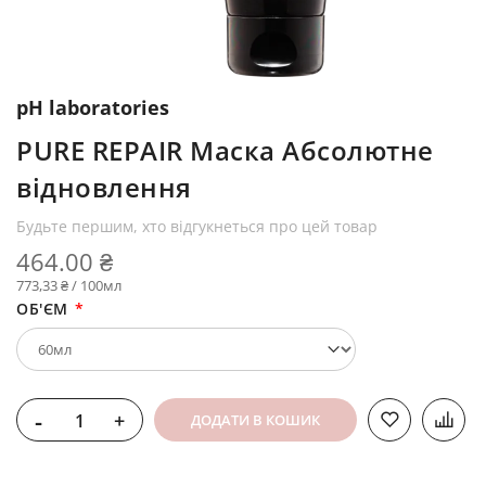
pH laboratories
PURE REPAIR Маска Абсолютне
відновлення
Будьте першим, хто відгукнеться про цей товар
464.00 ₴
773,33 ₴ / 100мл
ОБ'ЄМ
-
+
ДОДАТИ В КОШИК