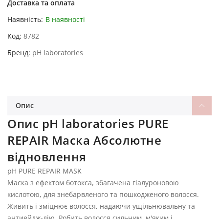
Доставка та оплата
Наявність:
В наявності
Код
8782
Бренд
pH laboratories
Опис
Опис pH laboratories PURE
REPAIR Маска Абсолютне
відновлення
pH PURE REPAIR MASK
Маска з ефектом ботокса, збагачена гіалуроновою
кислотою, для знебарвленого та пошкодженого волосся.
Живить і зміцнює волосся, надаючи ущільнювальну та
антиейдж-дію. Робить волосся сильним, м'яким і