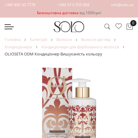
+380 800 30 7778
+380 97 0 555 888
info@solo.ua
Безкоштовна доставка
від 1000грн!
0
Ко
головна
категорії
волосся
волосся догляд
кондиціонери
кондиціонери для фарбованого волосся
OLIOSETA ODM Кондиціонер Вишуканість кольору
Перейти
Перейти
до
до
кінця
початку
галереї
галереї
зображень
зображень