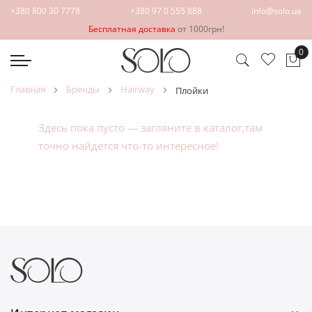
+380 800 30 7778
+380 97 0 555 888
info@solo.ua
Бесплатная доставка
от 1000грн!
0
Мо
главная
бренды
hairway
плойки
Здесь пока пусто — загляните в
каталог
,там
точно найдется что-то интересное!