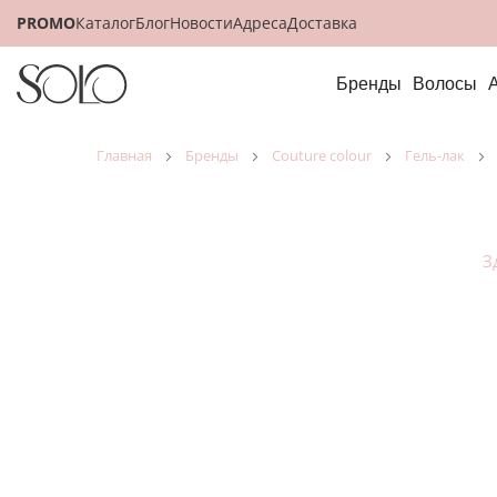
PROMO
Каталог
Блог
Новости
Адреса
Доставка
Бренды
Волосы
главная
бренды
couture colour
гель-лак
З