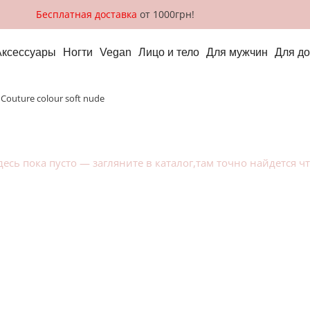
Бесплатная доставка
от 1000грн!
Аксессуары
Ногти
Vegan
Лицо и тело
Для мужчин
Для д
couture colour soft nude
десь пока пусто — загляните в
каталог
,там точно найдется ч